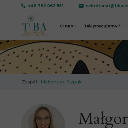
+48 792 062 551
sekretariat@tiba.e
O nas
Jak pracujemy?
Dlaczego TIBA?
Nasz model
Poznaj zespół
AAC 
Galeria zdjęć
Komu
Samodz
Zespół
-
Małgorzata Stypuła
Umiejętności s
Integracja sen
Małgor
Współpraca z r