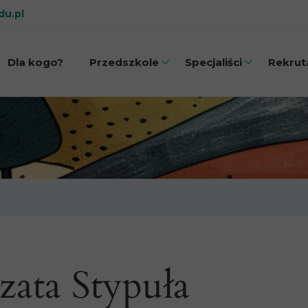
du.pl
Dla kogo?
Przedszkole
Specjaliści
Rekrut
 terapii
Jak wygląda dzień?
Psycholo
Kto m
i MÓWik
Sale i otoczenie
Neurologoped
nikacja
Zajęcia
Terapeuta S
ielność
Wyżywienie
Terapeuta autyzm
połeczne
Adaptacja
Fizjoterapeut
soryczna
Konsultacj
zata Stypuła
odzicami