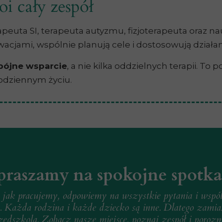
oi cały zespół
euta SI, terapeuta autyzmu, fizjoterapeuta oraz nau
wacjami, wspólnie planują cele i dostosowują działa
pójne wsparcie
, a nie kilka oddzielnych terapii. To 
codziennym życiu.
praszamy na spokojne spotka
jak pracujemy, odpowiemy na wszystkie pytania i wspó
 Każda rodzina i każde dziecko są inne. Dlatego zamia
zedszkola. Zobacz nasze miejsce, poznaj zespół i por