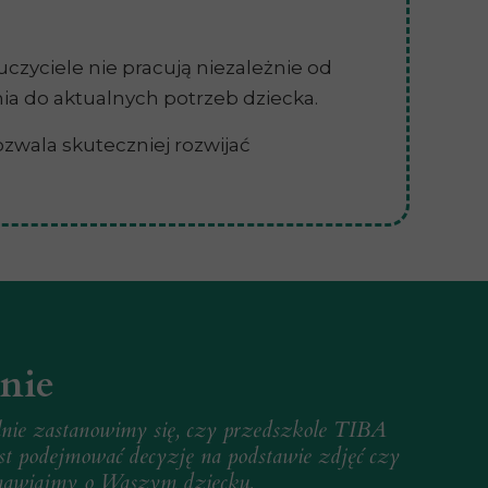
czyciele nie pracują niezależnie od
nia do aktualnych potrzeb dziecka.
pozwala skuteczniej rozwijać
nie
lnie zastanowimy się, czy przedszkole TIBA
st podejmować decyzję na podstawie zdjęć czy
ozmawiajmy o Waszym dziecku.