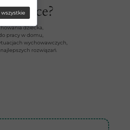
 rodzice?
 wszystkie
chowania dziecka,
do pracy w domu,
sytuacjach wychowawczych,
najlepszych rozwiązań.