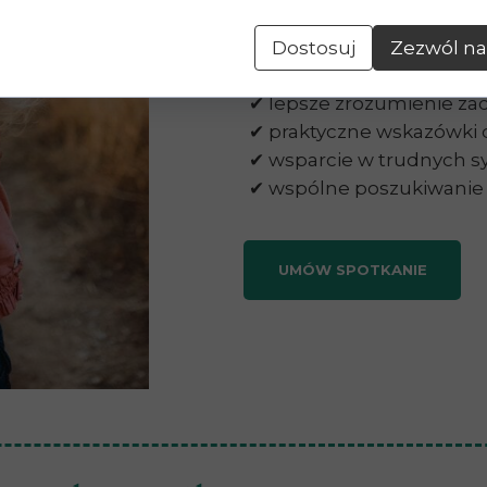
Co zyskują
Dostosuj
Zezwól na
✔ lepsze zrozumienie za
✔ praktyczne wskazówki 
✔ wsparcie w trudnych 
✔ wspólne poszukiwanie 
UMÓW SPOTKANIE