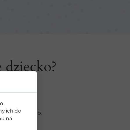
 dziecko?
snych emocji,
ieczeństwa,
im
lacji,
y ich do
do jego potrzeb.
chu na