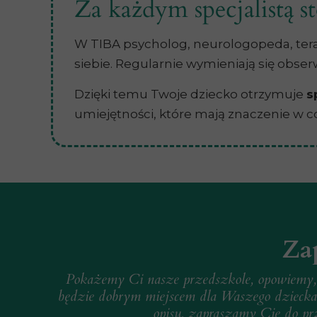
Za każdym specjalistą st
W TIBA psycholog, neurologopeda, terap
siebie. Regularnie wymieniają się obser
Dzięki temu Twoje dziecko otrzymuje
s
umiejętności, które mają znaczenie w 
Za
Pokażemy Ci nasze przedszkole, opowiemy, 
będzie dobrym miejscem dla Waszego dziecka.
opisu, zapraszamy Cię do pr