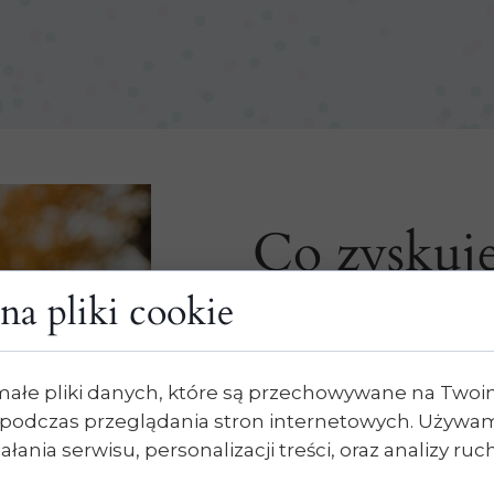
Co zyskuje
na pliki cookie
✔ lepsze rozumienie wła
✔ większe poczucie bezp
małe pliki danych, które są przechowywane na Two
✔ łatwiejsze budowanie re
podczas przeglądania stron internetowych. Używam
✔ wsparcie dostosowane 
łania serwisu, personalizacji treści, oraz analizy ru