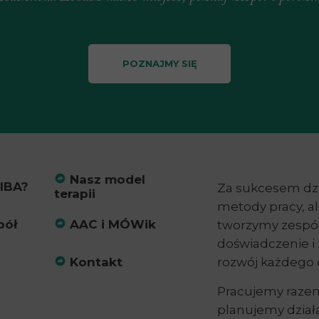
POZNAJMY SIĘ
Nasz model
IBA?
Za sukcesem dzi
terapii
metody pracy, a
pół
AAC i MÓWik
tworzymy zespół 
doświadczenie i
Kontakt
rozwój każdego 
Pracujemy razem
planujemy dział