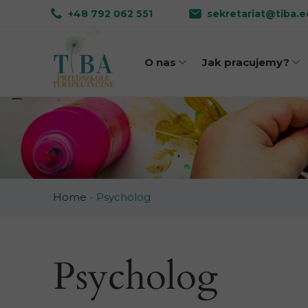
+48 792 062 551
sekretariat@tiba.e
O nas
Jak pracujemy?
Dlaczego TIBA?
Nasz model
Poznaj zespół
AAC 
Galeria zdjęć
Komu
Samodz
Home
-
Psycholog
Umiejętności s
Psycholog
Integracja sen
Współpraca z r