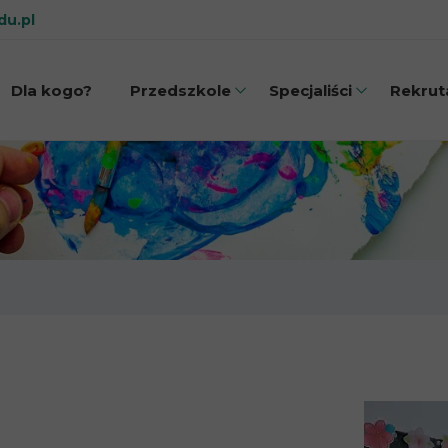
du.pl
Dla kogo?
Przedszkole
Specjaliści
Rekrut
 terapii
Jak wygląda dzień?
Psycholo
Kto m
i MÓWik
Sale i otoczenie
Neurologoped
nikacja
Zajęcia
Terapeuta S
ielność
Wyżywienie
Terapeuta autyzm
połeczne
Adaptacja
Fizjoterapeut
soryczna
Konsultacj
odzicami